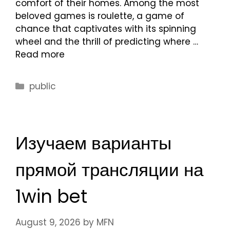
comfort of their homes. Among the most
beloved games is roulette, a game of
chance that captivates with its spinning
wheel and the thrill of predicting where …
Read more
public
Изучаем варианты
прямой трансляции на
1win bet
August 9, 2026
by
MFN