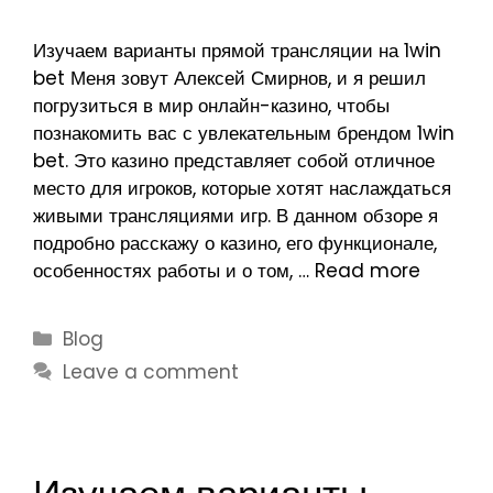
Изучаем варианты прямой трансляции на 1win
bet Меня зовут Алексей Смирнов, и я решил
погрузиться в мир онлайн-казино, чтобы
познакомить вас с увлекательным брендом 1win
bet. Это казино представляет собой отличное
место для игроков, которые хотят наслаждаться
живыми трансляциями игр. В данном обзоре я
подробно расскажу о казино, его функционале,
особенностях работы и о том, …
Read more
Blog
Leave a comment