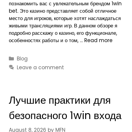
познакомить вас с увлекательным брендом 1win
bet. Это казино представляет собой отличное
место для игроков, которые хотят наслаждаться
живыми трансляциями игр. В данном обзоре я
подробно расскажу о казино, его функционале,
особенностях работы и о том, …
Read more
Blog
Leave a comment
Лучшие практики для
безопасного 1win входа
August 8, 2026
by
MFN