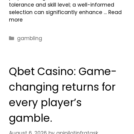
tolerance and skill level; a well-informed
selection can significantly enhance …
Read
more
gambling
Qbet Casino: Game-
changing returns for
every player’s
gamble.
August 6, 2026
by
apipilotinfratask