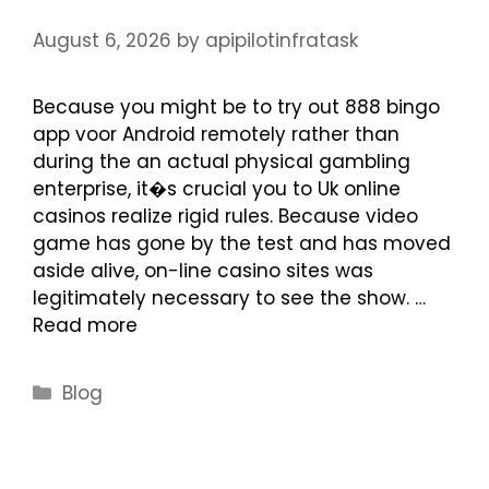
August 6, 2026
by
apipilotinfratask
Because you might be to try out 888 bingo
app voor Android remotely rather than
during the an actual physical gambling
enterprise, it�s crucial you to Uk online
casinos realize rigid rules. Because video
game has gone by the test and has moved
aside alive, on-line casino sites was
legitimately necessary to see the show. …
Read more
Blog