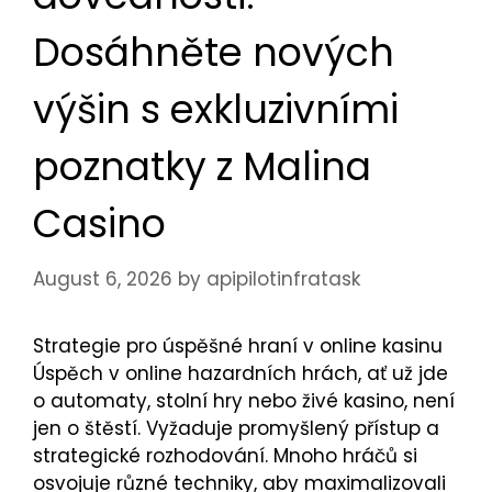
Dosáhněte nových
výšin s exkluzivními
poznatky z Malina
Casino
August 6, 2026
by
apipilotinfratask
Strategie pro úspěšné hraní v online kasinu
Úspěch v online hazardních hrách, ať už jde
o automaty, stolní hry nebo živé kasino, není
jen o štěstí. Vyžaduje promyšlený přístup a
strategické rozhodování. Mnoho hráčů si
osvojuje různé techniky, aby maximalizovali