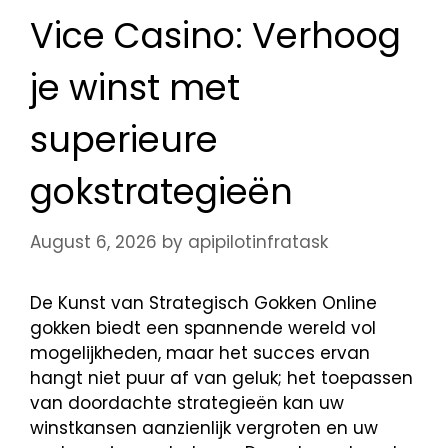
Vice Casino: Verhoog
je winst met
superieure
gokstrategieën
August 6, 2026
by
apipilotinfratask
De Kunst van Strategisch Gokken Online
gokken biedt een spannende wereld vol
mogelijkheden, maar het succes ervan
hangt niet puur af van geluk; het toepassen
van doordachte strategieën kan uw
winstkansen aanzienlijk vergroten en uw