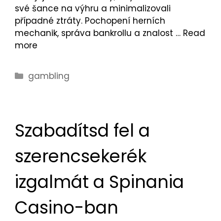
své šance na výhru a minimalizovali
případné ztráty. Pochopení herních
mechanik, správa bankrollu a znalost …
Read
more
gambling
Szabadítsd fel a
szerencsekerék
izgalmát a Spinania
Casino-ban