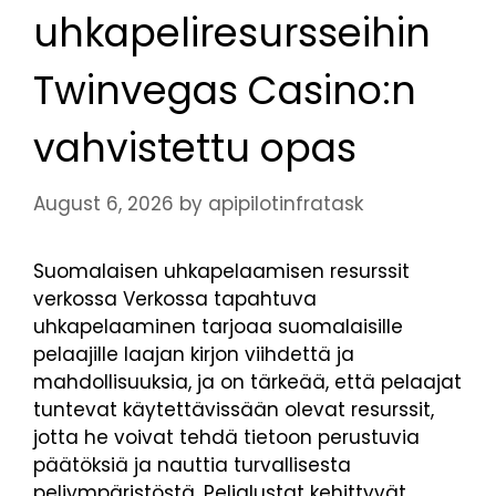
uhkapeliresursseihin
Twinvegas Casino:n
vahvistettu opas
August 6, 2026
by
apipilotinfratask
Suomalaisen uhkapelaamisen resurssit
verkossa Verkossa tapahtuva
uhkapelaaminen tarjoaa suomalaisille
pelaajille laajan kirjon viihdettä ja
mahdollisuuksia, ja on tärkeää, että pelaajat
tuntevat käytettävissään olevat resurssit,
jotta he voivat tehdä tietoon perustuvia
päätöksiä ja nauttia turvallisesta
peliympäristöstä. Pelialustat kehittyvät