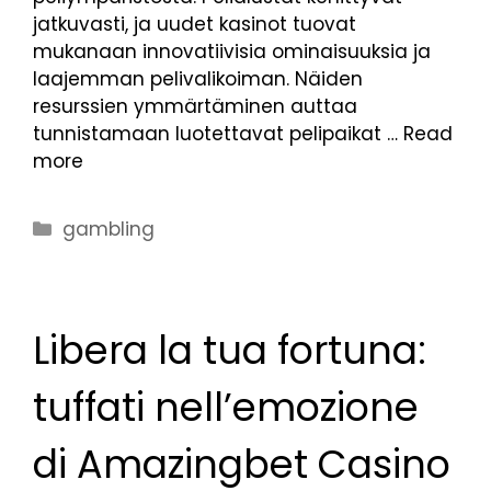
jatkuvasti, ja uudet kasinot tuovat
mukanaan innovatiivisia ominaisuuksia ja
laajemman pelivalikoiman. Näiden
resurssien ymmärtäminen auttaa
tunnistamaan luotettavat pelipaikat …
Read
more
gambling
Libera la tua fortuna:
tuffati nell’emozione
di Amazingbet Casino