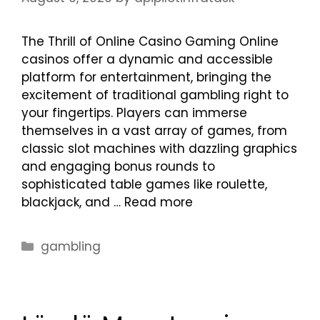
The Thrill of Online Casino Gaming Online
casinos offer a dynamic and accessible
platform for entertainment, bringing the
excitement of traditional gambling right to
your fingertips. Players can immerse
themselves in a vast array of games, from
classic slot machines with dazzling graphics
and engaging bonus rounds to
sophisticated table games like roulette,
blackjack, and …
Read more
gambling