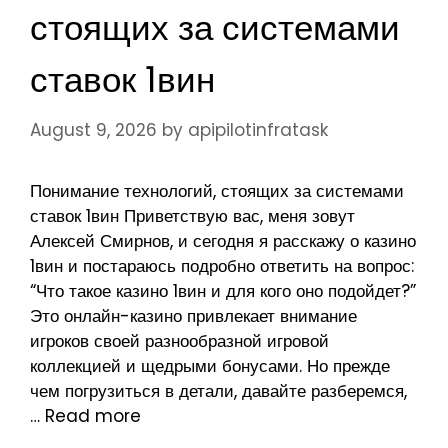
стоящих за системами
ставок 1вин
August 9, 2026
by
apipilotinfratask
Понимание технологий, стоящих за системами
ставок 1вин Приветствую вас, меня зовут
Алексей Смирнов, и сегодня я расскажу о казино
1вин и постараюсь подробно ответить на вопрос:
“Что такое казино 1вин и для кого оно подойдет?”
Это онлайн-казино привлекает внимание
игроков своей разнообразной игровой
коллекцией и щедрыми бонусами. Но прежде
чем погрузиться в детали, давайте разберемся,
…
Read more