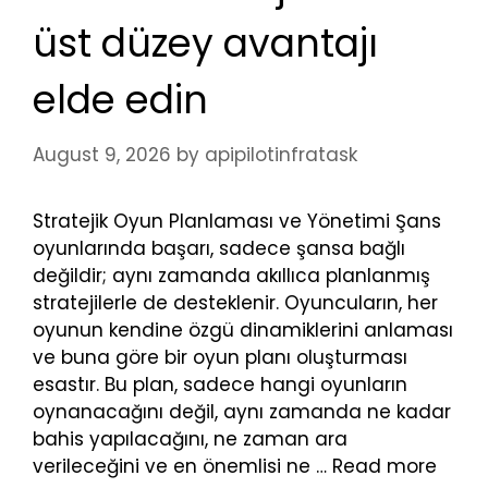
üst düzey avantajı
elde edin
August 9, 2026
by
apipilotinfratask
Stratejik Oyun Planlaması ve Yönetimi Şans
oyunlarında başarı, sadece şansa bağlı
değildir; aynı zamanda akıllıca planlanmış
stratejilerle de desteklenir. Oyuncuların, her
oyunun kendine özgü dinamiklerini anlaması
ve buna göre bir oyun planı oluşturması
esastır. Bu plan, sadece hangi oyunların
oynanacağını değil, aynı zamanda ne kadar
bahis yapılacağını, ne zaman ara
verileceğini ve en önemlisi ne …
Read more