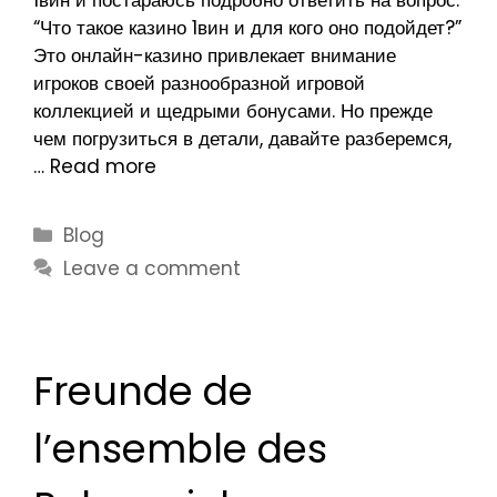
“Что такое казино 1вин и для кого оно подойдет?”
Это онлайн-казино привлекает внимание
игроков своей разнообразной игровой
коллекцией и щедрыми бонусами. Но прежде
чем погрузиться в детали, давайте разберемся,
…
Read more
Blog
Leave a comment
Freunde de
l’ensemble des