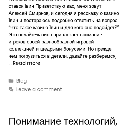
ставок 1вин Приветствую вас, меня зовут
Алексей Смирнов, и сегодня я расскажу о казино
1вин и постараюсь подробно ответить на вопрос:
“Что такое казино 1вин и для кого оно подойдет?”
Это онлайн-казино привлекает внимание
игроков своей разнообразной игровой
коллекцией и щедрыми бонусами. Но прежде
чем погрузиться в детали, давайте разберемся,
…
Read more
Blog
Leave a comment
Понимание технологий,