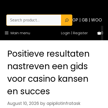
GP | GB | WOO
Main menu
Login | Register
0
Positieve resultaten
nastreven een gids
voor casino kansen
en succes
August 10, 2026
by
apipilotinfratask