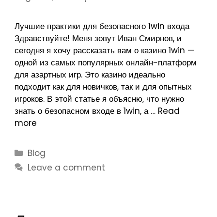
Лучшие практики для безопасного 1win входа
Здравствуйте! Меня зовут Иван Смирнов, и
сегодня я хочу рассказать вам о казино 1win —
одной из самых популярных онлайн-платформ
для азартных игр. Это казино идеально
подходит как для новичков, так и для опытных
игроков. В этой статье я объясню, что нужно
знать о безопасном входе в 1win, а …
Read
more
Blog
Leave a comment