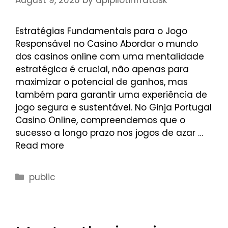
Estratégias Fundamentais para o Jogo
Responsável no Casino Abordar o mundo
dos casinos online com uma mentalidade
estratégica é crucial, não apenas para
maximizar o potencial de ganhos, mas
também para garantir uma experiência de
jogo segura e sustentável. No Ginja Portugal
Casino Online, compreendemos que o
sucesso a longo prazo nos jogos de azar …
Read more
public