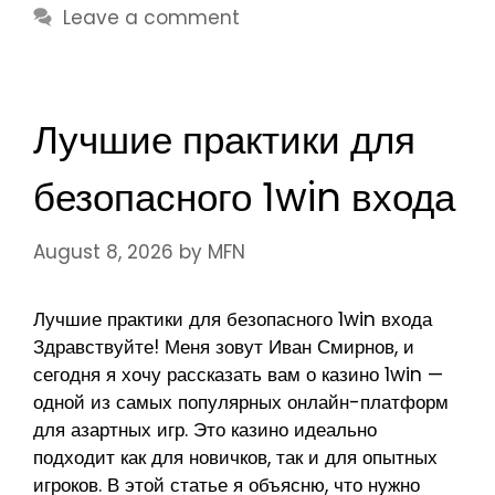
Leave a comment
Лучшие практики для
безопасного 1win входа
August 8, 2026
by
MFN
Лучшие практики для безопасного 1win входа
Здравствуйте! Меня зовут Иван Смирнов, и
сегодня я хочу рассказать вам о казино 1win —
одной из самых популярных онлайн-платформ
для азартных игр. Это казино идеально
подходит как для новичков, так и для опытных
игроков. В этой статье я объясню, что нужно