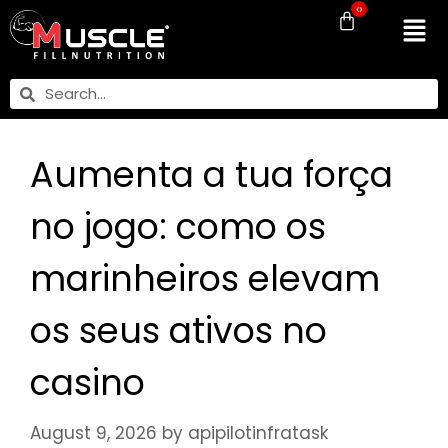
0
Aumenta a tua força
no jogo: como os
marinheiros elevam
os seus ativos no
casino
August 9, 2026
by
apipilotinfratask