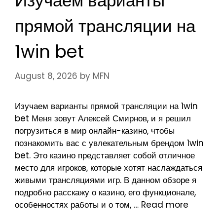
Изучаем варианты
прямой трансляции на
1win bet
August 8, 2026
by
MFN
Изучаем варианты прямой трансляции на 1win
bet Меня зовут Алексей Смирнов, и я решил
погрузиться в мир онлайн-казино, чтобы
познакомить вас с увлекательным брендом 1win
bet. Это казино представляет собой отличное
место для игроков, которые хотят наслаждаться
живыми трансляциями игр. В данном обзоре я
подробно расскажу о казино, его функционале,
особенностях работы и о том, …
Read more