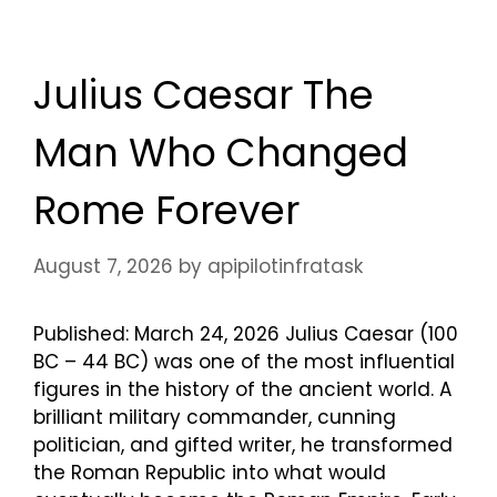
Julius Caesar The
Man Who Changed
Rome Forever
August 7, 2026
by
apipilotinfratask
Published: March 24, 2026 Julius Caesar (100
BC – 44 BC) was one of the most influential
figures in the history of the ancient world. A
brilliant military commander, cunning
politician, and gifted writer, he transformed
the Roman Republic into what would