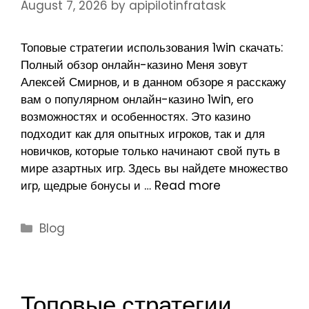
August 7, 2026
by
apipilotinfratask
Топовые стратегии использования 1win скачать:
Полный обзор онлайн-казино Меня зовут
Алексей Смирнов, и в данном обзоре я расскажу
вам о популярном онлайн-казино 1win, его
возможностях и особенностях. Это казино
подходит как для опытных игроков, так и для
новичков, которые только начинают свой путь в
мире азартных игр. Здесь вы найдете множество
игр, щедрые бонусы и …
Read more
Blog
Топовые стратегии