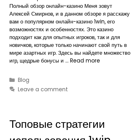
Полный обзор онлайн-казино Меня зовут
Алексей Смирнов, и в данном обзоре я расскажу
вам о популярном онлайн-казино 1win, его
возможностях и особенностях. Это казино
подходит как для опытных игроков, так и для
новичков, которые только начинают свой путь в
мире азартных игр. Здесь вы найдете множество
игр, щедрые бонусы и …
Read more
Blog
Leave a comment
Топовые стратегии