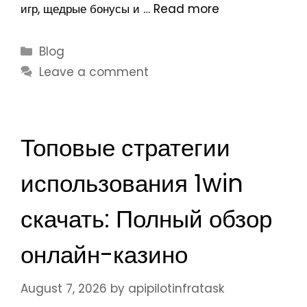
игр, щедрые бонусы и …
Read more
Blog
Leave a comment
Топовые стратегии
использования 1win
скачать: Полный обзор
онлайн-казино
August 7, 2026
by
apipilotinfratask