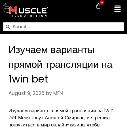
0
Изучаем варианты
прямой трансляции на
1win bet
August 9, 2026
by
MFN
Изучаем варианты прямой трансляции на 1win
bet Меня зовут Алексей Смирнов, и я решил
погрузиться в мир онлайн-казино, чтобы