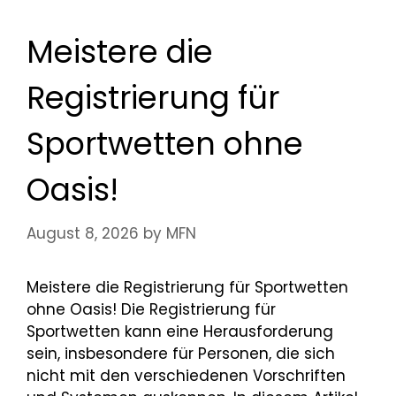
Meistere die
Registrierung für
Sportwetten ohne
Oasis!
August 8, 2026
by
MFN
Meistere die Registrierung für Sportwetten
ohne Oasis! Die Registrierung für
Sportwetten kann eine Herausforderung
sein, insbesondere für Personen, die sich
nicht mit den verschiedenen Vorschriften