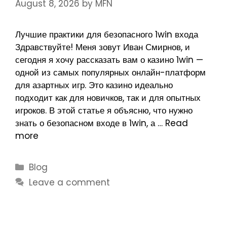
August 8, 2026
by
MFN
Лучшие практики для безопасного 1win входа
Здравствуйте! Меня зовут Иван Смирнов, и
сегодня я хочу рассказать вам о казино 1win —
одной из самых популярных онлайн-платформ
для азартных игр. Это казино идеально
подходит как для новичков, так и для опытных
игроков. В этой статье я объясню, что нужно
знать о безопасном входе в 1win, а …
Read
more
Blog
Leave a comment