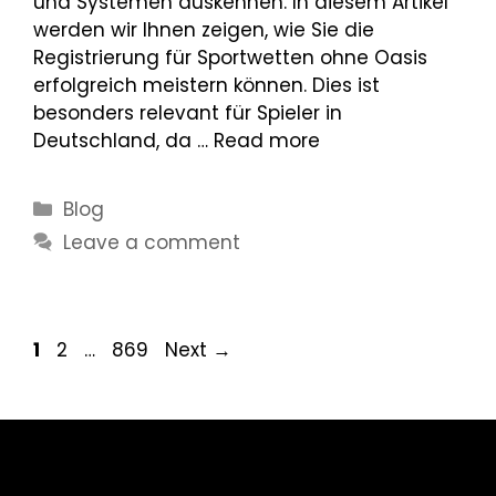
und Systemen auskennen. In diesem Artikel
werden wir Ihnen zeigen, wie Sie die
Registrierung für Sportwetten ohne Oasis
erfolgreich meistern können. Dies ist
besonders relevant für Spieler in
Deutschland, da …
Read more
Blog
Leave a comment
1
2
…
869
Next
→