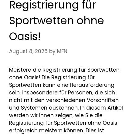
Registrierung für
Sportwetten ohne
Oasis!
August 8, 2026
by
MFN
Meistere die Registrierung für Sportwetten
ohne Oasis! Die Registrierung für
Sportwetten kann eine Herausforderung
sein, insbesondere für Personen, die sich
nicht mit den verschiedenen Vorschriften
und Systemen auskennen. In diesem Artikel
werden wir Ihnen zeigen, wie Sie die
Registrierung für Sportwetten ohne Oasis
erfolgreich meistern können. Dies ist