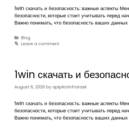
1win скачать и безопасность: важные аспекты Меня
безопасности, которые стоит учитывать перед нача
Важно понимать, что безопасность ваших данных
Blog
Leave a comment
1win скачать и безопасн
August 6, 2026
by
apipilotinfratask
1win скачать и безопасность: важные аспекты Меня
безопасности, которые стоит учитывать перед нача
Важно понимать, что безопасность ваших данных