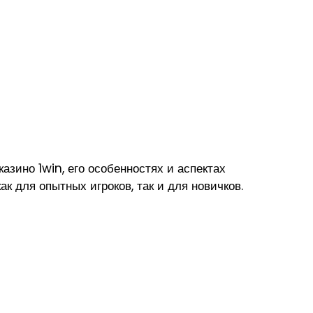
азино 1win, его особенностях и аспектах
ак для опытных игроков, так и для новичков.