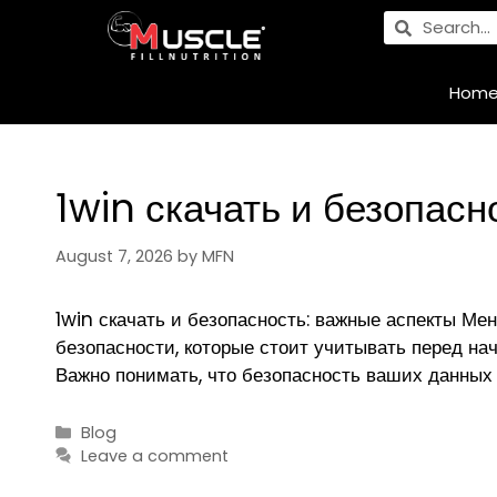
Hom
1win скачать и безопасн
August 7, 2026
by
MFN
1win скачать и безопасность: важные аспекты Меня
безопасности, которые стоит учитывать перед нача
Важно понимать, что безопасность ваших данных
Blog
Leave a comment