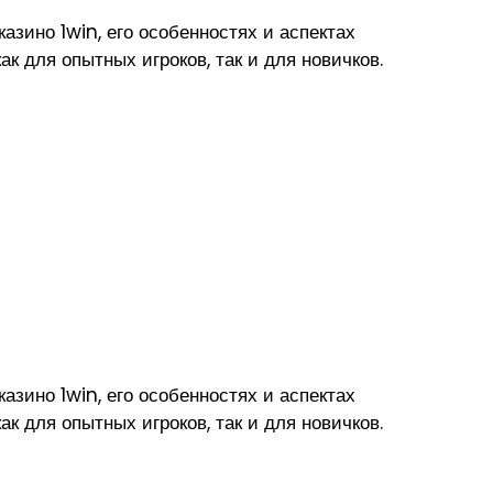
азино 1win, его особенностях и аспектах
ак для опытных игроков, так и для новичков.
азино 1win, его особенностях и аспектах
ак для опытных игроков, так и для новичков.