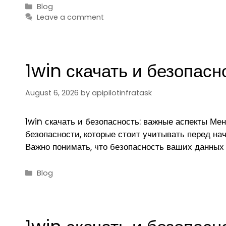
Blog
Leave a comment
1win скачать и безопасн
August 6, 2026
by
apipilotinfratask
1win скачать и безопасность: важные аспекты Меня
безопасности, которые стоит учитывать перед нача
Важно понимать, что безопасность ваших данных
Blog