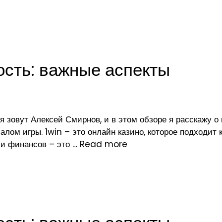
ость: важные аспекты
 зовут Алексей Смирнов, и в этом обзоре я расскажу о к
лом игры. 1win – это онлайн казино, которое подходит к
 и финансов – это …
Read more