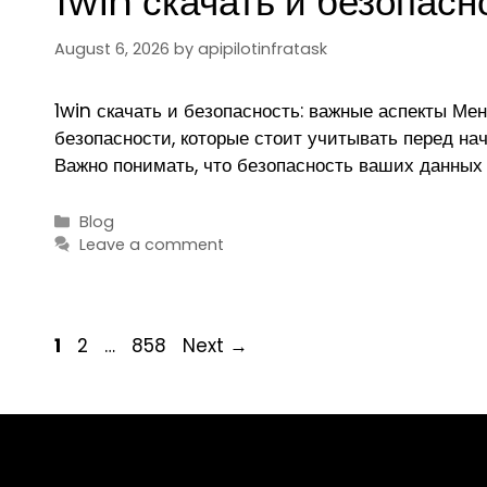
1win скачать и безопасн
August 6, 2026
by
apipilotinfratask
1win скачать и безопасность: важные аспекты Меня
безопасности, которые стоит учитывать перед нача
Важно понимать, что безопасность ваших данных
Blog
Leave a comment
1
2
…
858
Next
→