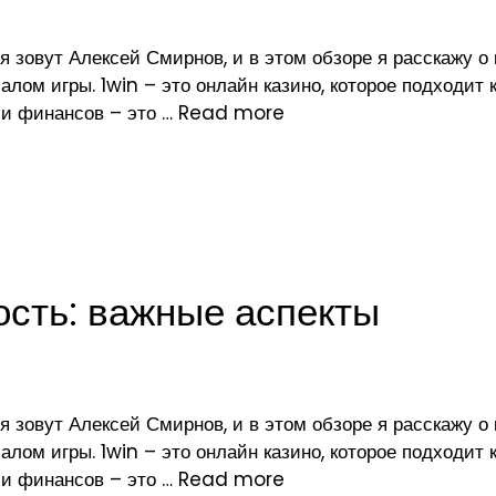
 зовут Алексей Смирнов, и в этом обзоре я расскажу о к
лом игры. 1win – это онлайн казино, которое подходит к
 и финансов – это …
Read more
ость: важные аспекты
 зовут Алексей Смирнов, и в этом обзоре я расскажу о к
лом игры. 1win – это онлайн казино, которое подходит к
 и финансов – это …
Read more