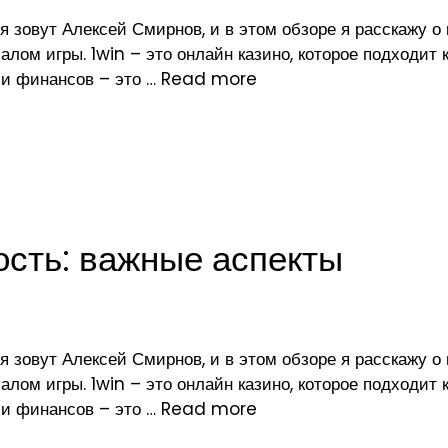
 зовут Алексей Смирнов, и в этом обзоре я расскажу о к
лом игры. 1win – это онлайн казино, которое подходит к
 и финансов – это …
Read more
ость: важные аспекты
 зовут Алексей Смирнов, и в этом обзоре я расскажу о к
лом игры. 1win – это онлайн казино, которое подходит к
 и финансов – это …
Read more