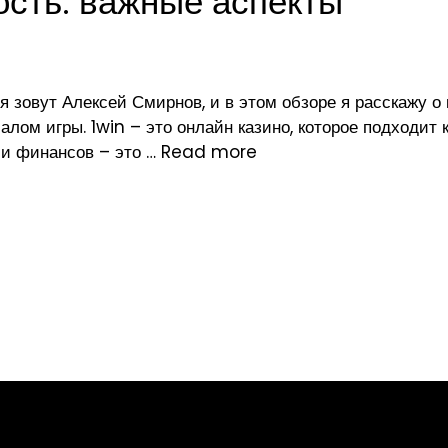
ость: важные аспекты
 зовут Алексей Смирнов, и в этом обзоре я расскажу о к
лом игры. 1win – это онлайн казино, которое подходит к
 и финансов – это …
Read more