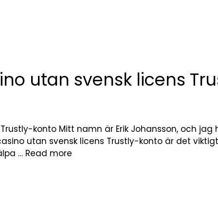
asino utan svensk licens Tr
s Trustly-konto Mitt namn är Erik Johansson, och jag 
casino utan svensk licens Trustly-konto är det viktigt
jälpa …
Read more