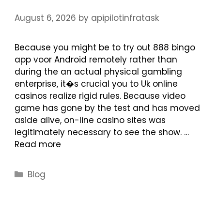
August 6, 2026
by
apipilotinfratask
Because you might be to try out 888 bingo
app voor Android remotely rather than
during the an actual physical gambling
enterprise, it�s crucial you to Uk online
casinos realize rigid rules. Because video
game has gone by the test and has moved
aside alive, on-line casino sites was
legitimately necessary to see the show. …
Read more
Blog