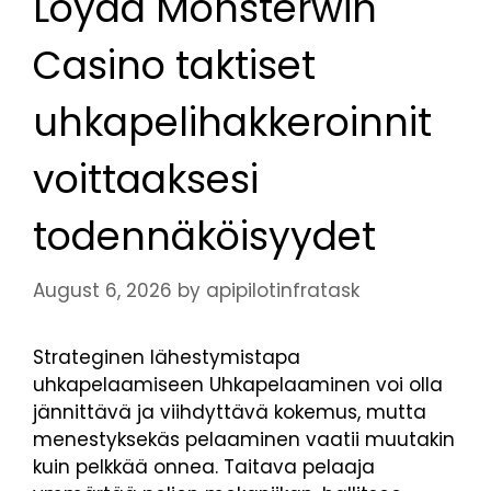
Löydä Monsterwin
Casino taktiset
uhkapelihakkeroinnit
voittaaksesi
todennäköisyydet
August 6, 2026
by
apipilotinfratask
Strateginen lähestymistapa
uhkapelaamiseen Uhkapelaaminen voi olla
jännittävä ja viihdyttävä kokemus, mutta
menestyksekäs pelaaminen vaatii muutakin
kuin pelkkää onnea. Taitava pelaaja