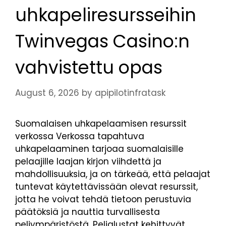
uhkapeliresursseihin
Twinvegas Casino:n
vahvistettu opas
August 6, 2026
by
apipilotinfratask
Suomalaisen uhkapelaamisen resurssit
verkossa Verkossa tapahtuva
uhkapelaaminen tarjoaa suomalaisille
pelaajille laajan kirjon viihdettä ja
mahdollisuuksia, ja on tärkeää, että pelaajat
tuntevat käytettävissään olevat resurssit,
jotta he voivat tehdä tietoon perustuvia
päätöksiä ja nauttia turvallisesta
peliympäristöstä. Pelialustat kehittyvät