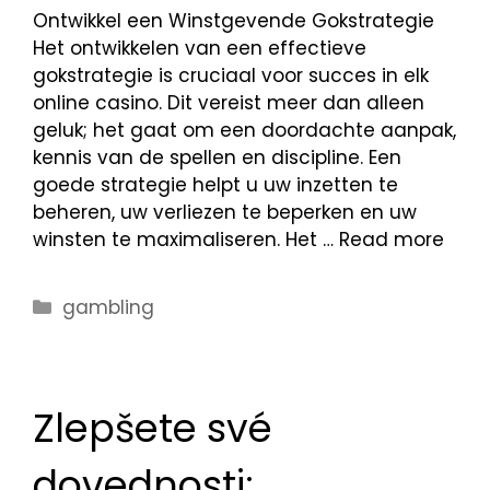
Ontwikkel een Winstgevende Gokstrategie
Het ontwikkelen van een effectieve
gokstrategie is cruciaal voor succes in elk
online casino. Dit vereist meer dan alleen
geluk; het gaat om een doordachte aanpak,
kennis van de spellen en discipline. Een
goede strategie helpt u uw inzetten te
beheren, uw verliezen te beperken en uw
winsten te maximaliseren. Het …
Read more
gambling
Zlepšete své
dovednosti: