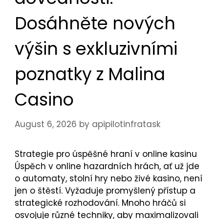
Dosáhněte nových
výšin s exkluzivními
poznatky z Malina
Casino
August 6, 2026
by
apipilotinfratask
Strategie pro úspěšné hraní v online kasinu
Úspěch v online hazardních hrách, ať už jde
o automaty, stolní hry nebo živé kasino, není
jen o štěstí. Vyžaduje promyšlený přístup a
strategické rozhodování. Mnoho hráčů si
osvojuje různé techniky, aby maximalizovali