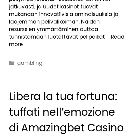
jatkuvasti, ja uudet kasinot tuovat
mukanaan innovatiivisia ominaisuuksia ja
laajemman pelivalikoiman. Näiden
resurssien ymmärtäminen auttaa
tunnistamaan luotettavat pelipaikat …
Read
more
gambling
Libera la tua fortuna:
tuffati nell’emozione
di Amazingbet Casino