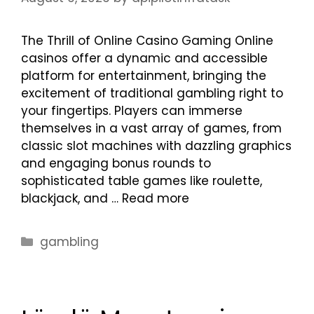
The Thrill of Online Casino Gaming Online
casinos offer a dynamic and accessible
platform for entertainment, bringing the
excitement of traditional gambling right to
your fingertips. Players can immerse
themselves in a vast array of games, from
classic slot machines with dazzling graphics
and engaging bonus rounds to
sophisticated table games like roulette,
blackjack, and …
Read more
gambling