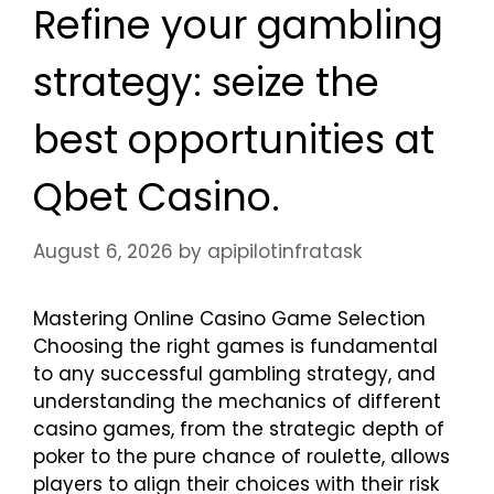
Refine your gambling
strategy: seize the
best opportunities at
Qbet Casino.
August 6, 2026
by
apipilotinfratask
Mastering Online Casino Game Selection
Choosing the right games is fundamental
to any successful gambling strategy, and
understanding the mechanics of different
casino games, from the strategic depth of
poker to the pure chance of roulette, allows
players to align their choices with their risk