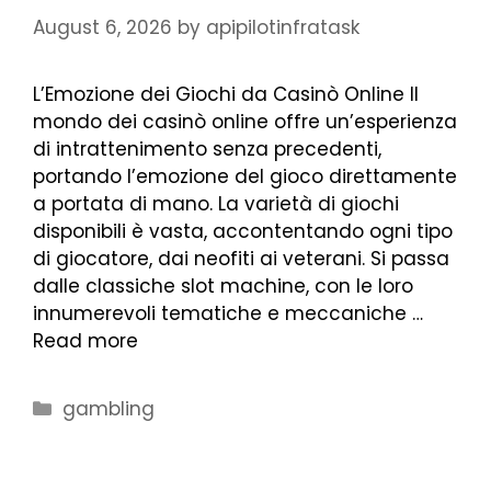
August 6, 2026
by
apipilotinfratask
L’Emozione dei Giochi da Casinò Online Il
mondo dei casinò online offre un’esperienza
di intrattenimento senza precedenti,
portando l’emozione del gioco direttamente
a portata di mano. La varietà di giochi
disponibili è vasta, accontentando ogni tipo
di giocatore, dai neofiti ai veterani. Si passa
dalle classiche slot machine, con le loro
innumerevoli tematiche e meccaniche …
Read more
gambling