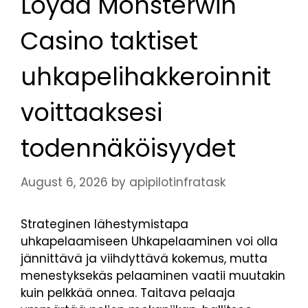
Löydä Monsterwin
Casino taktiset
uhkapelihakkeroinnit
voittaaksesi
todennäköisyydet
August 6, 2026
by
apipilotinfratask
Strateginen lähestymistapa
uhkapelaamiseen Uhkapelaaminen voi olla
jännittävä ja viihdyttävä kokemus, mutta
menestyksekäs pelaaminen vaatii muutakin
kuin pelkkää onnea. Taitava pelaaja