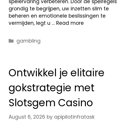
spelervaring verbeteren. Door de spelregels
grondig te begrijpen, uw inzetten slim te
beheren en emotionele beslissingen te
vermijden, legt u …
Read more
gambling
Ontwikkel je elitaire
gokstrategie met
Slotsgem Casino
August 6, 2026
by
apipilotinfratask