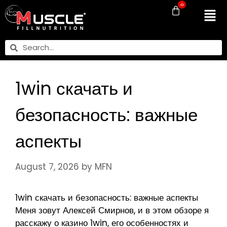
0
1win скачать и
безопасность: важные
аспекты
August 7, 2026
by
MFN
1win скачать и безопасность: важные аспекты
Меня зовут Алексей Смирнов, и в этом обзоре я
расскажу о казино 1win, его особенностях и