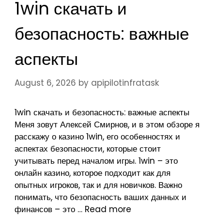
1win скачать и
безопасность: важные
аспекты
August 6, 2026
by
apipilotinfratask
1win скачать и безопасность: важные аспекты
Меня зовут Алексей Смирнов, и в этом обзоре я
расскажу о казино 1win, его особенностях и
аспектах безопасности, которые стоит
учитывать перед началом игры. 1win – это
онлайн казино, которое подходит как для
опытных игроков, так и для новичков. Важно
понимать, что безопасность ваших данных и
финансов – это …
Read more