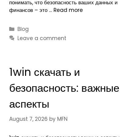
понимать, что безопасность ваших данных и
финансов – это …
Read more
Blog
Leave a comment
1win скачать и
безопасность: важные
аспекты
August 7, 2026
by
MFN