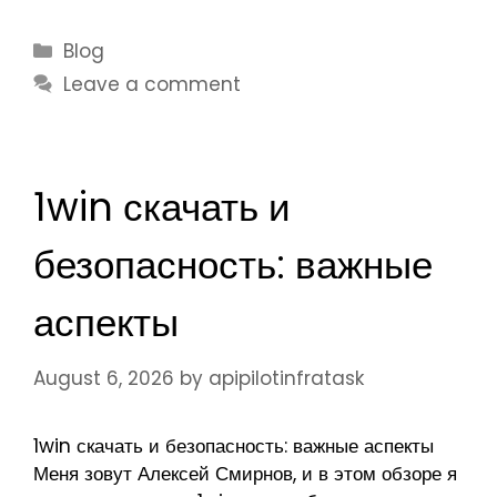
Blog
Leave a comment
1win скачать и
безопасность: важные
аспекты
August 6, 2026
by
apipilotinfratask
1win скачать и безопасность: важные аспекты
Меня зовут Алексей Смирнов, и в этом обзоре я