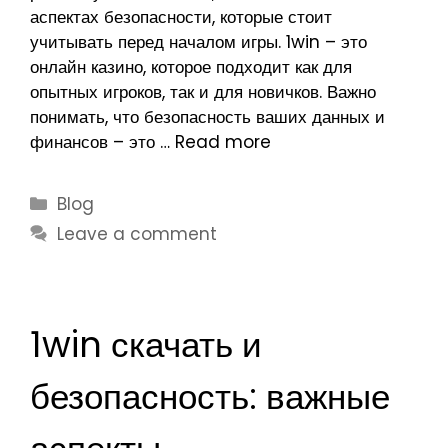
аспектах безопасности, которые стоит
учитывать перед началом игры. 1win – это
онлайн казино, которое подходит как для
опытных игроков, так и для новичков. Важно
понимать, что безопасность ваших данных и
финансов – это …
Read more
Blog
Leave a comment
1win скачать и
безопасность: важные