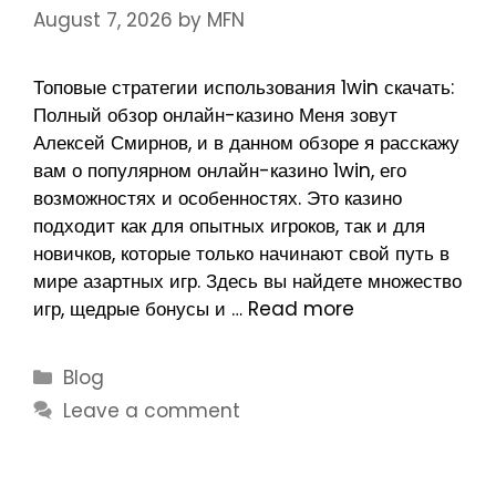
August 7, 2026
by
MFN
Топовые стратегии использования 1win скачать:
Полный обзор онлайн-казино Меня зовут
Алексей Смирнов, и в данном обзоре я расскажу
вам о популярном онлайн-казино 1win, его
возможностях и особенностях. Это казино
подходит как для опытных игроков, так и для
новичков, которые только начинают свой путь в
мире азартных игр. Здесь вы найдете множество
игр, щедрые бонусы и …
Read more
Blog
Leave a comment