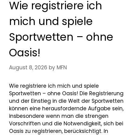
Wie registriere ich
mich und spiele
Sportwetten – ohne
Oasis!
August 8, 2026
by
MFN
Wie registriere ich mich und spiele
Sportwetten – ohne Oasis! Die Registrierung
und der Einstieg in die Welt der Sportwetten
können eine herausfordernde Aufgabe sein,
insbesondere wenn man die strengen
Vorschriften und die Notwendigkeit, sich bei
Oasis zu registrieren, berücksichtigt. In