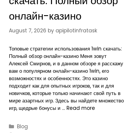
скачать: Полный обзор
онлайн-казино
August 7, 2026
by
apipilotinfratask
Топовые стратегии использования 1win скачать:
Полный обзор онлайн-казино Меня зовут
Алексей Смирнов, и в данном обзоре я расскажу
вам о популярном онлайн-казино 1win, его
возможностях и особенностях. Это казино
подходит как для опытных игроков, так и для
новичков, которые только начинают свой путь в
мире азартных игр. Здесь вы найдете множество
игр, щедрые бонусы и …
Read more
Blog