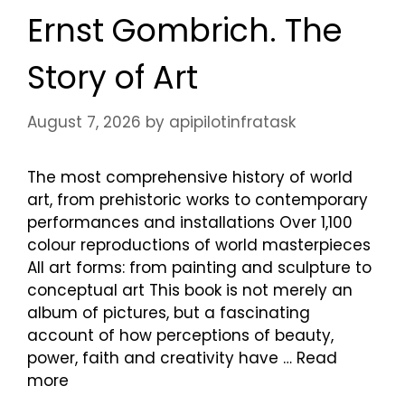
Ernst Gombrich. The
Story of Art
August 7, 2026
by
apipilotinfratask
The most comprehensive history of world
art, from prehistoric works to contemporary
performances and installations Over 1,100
colour reproductions of world masterpieces
All art forms: from painting and sculpture to
conceptual art This book is not merely an
album of pictures, but a fascinating
account of how perceptions of beauty,
power, faith and creativity have …
Read
more