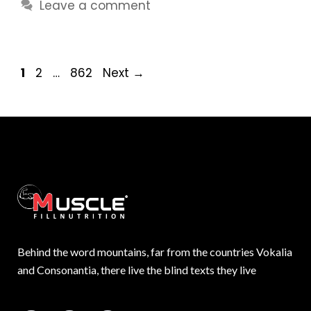
Leave a comment
1
2
…
862
Next
→
Behind the word mountains, far from the countries Vokalia
and Consonantia, there live the blind texts they live