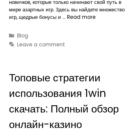
новичков, которые только начинают свой путь в
мире азартных игр. Здесь вы найдете множество
игр, щедрые бонусы и …
Read more
Blog
Leave a comment
Топовые стратегии
использования 1win
скачать: Полный обзор
онлайн-казино