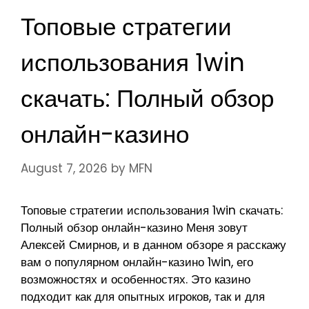
Топовые стратегии
использования 1win
скачать: Полный обзор
онлайн-казино
August 7, 2026
by
MFN
Топовые стратегии использования 1win скачать:
Полный обзор онлайн-казино Меня зовут
Алексей Смирнов, и в данном обзоре я расскажу
вам о популярном онлайн-казино 1win, его
возможностях и особенностях. Это казино
подходит как для опытных игроков, так и для