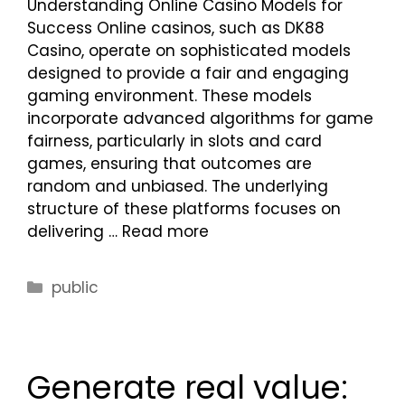
Understanding Online Casino Models for
Success Online casinos, such as DK88
Casino, operate on sophisticated models
designed to provide a fair and engaging
gaming environment. These models
incorporate advanced algorithms for game
fairness, particularly in slots and card
games, ensuring that outcomes are
random and unbiased. The underlying
structure of these platforms focuses on
delivering …
Read more
public
Generate real value: