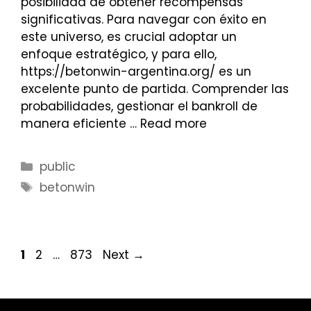
posibilidad de obtener recompensas
significativas. Para navegar con éxito en
este universo, es crucial adoptar un
enfoque estratégico, y para ello,
https://betonwin-argentina.org/ es un
excelente punto de partida. Comprender las
probabilidades, gestionar el bankroll de
manera eficiente …
Read more
public
betonwin
1
2
…
873
Next
→