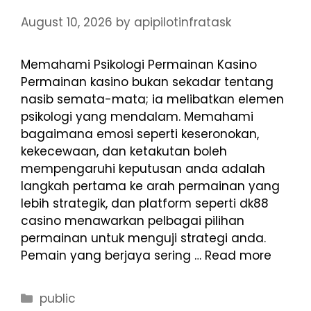
August 10, 2026
by
apipilotinfratask
Memahami Psikologi Permainan Kasino
Permainan kasino bukan sekadar tentang
nasib semata-mata; ia melibatkan elemen
psikologi yang mendalam. Memahami
bagaimana emosi seperti keseronokan,
kekecewaan, dan ketakutan boleh
mempengaruhi keputusan anda adalah
langkah pertama ke arah permainan yang
lebih strategik, dan platform seperti dk88
casino menawarkan pelbagai pilihan
permainan untuk menguji strategi anda.
Pemain yang berjaya sering …
Read more
public