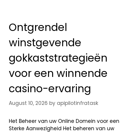
Ontgrendel
winstgevende
gokkaststrategieën
voor een winnende
casino-ervaring
August 10, 2026
by
apipilotinfratask
Het Beheer van uw Online Domein voor een
Sterke Aanwezigheid Het beheren van uw