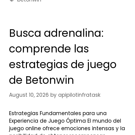
Busca adrenalina:
comprende las
estrategias de juego
de Betonwin
August 10, 2026
by
apipilotinfratask
Estrategias Fundamentales para una
Experiencia de Juego Óptima El mundo del
juego online ofrece emociones intensas y la