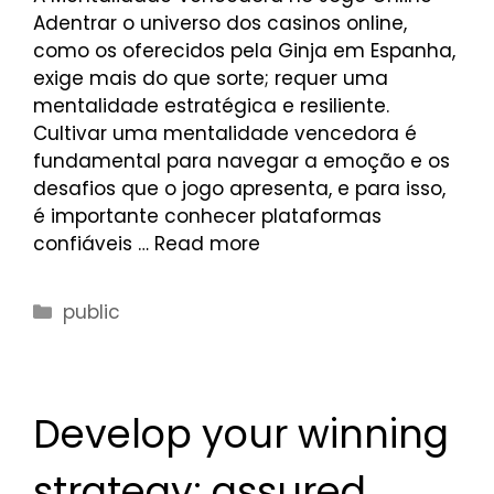
Adentrar o universo dos casinos online,
como os oferecidos pela Ginja em Espanha,
exige mais do que sorte; requer uma
mentalidade estratégica e resiliente.
Cultivar uma mentalidade vencedora é
fundamental para navegar a emoção e os
desafios que o jogo apresenta, e para isso,
é importante conhecer plataformas
confiáveis …
Read more
public
Develop your winning
strategy: assured