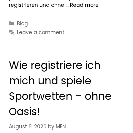
registrieren und ohne …
Read more
Blog
Leave a comment
Wie registriere ich
mich und spiele
Sportwetten – ohne
Oasis!
August 8, 2026
by
MFN