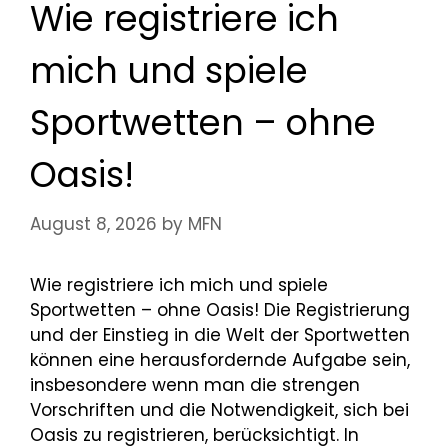
Wie registriere ich
mich und spiele
Sportwetten – ohne
Oasis!
August 8, 2026
by
MFN
Wie registriere ich mich und spiele
Sportwetten – ohne Oasis! Die Registrierung
und der Einstieg in die Welt der Sportwetten
können eine herausfordernde Aufgabe sein,
insbesondere wenn man die strengen
Vorschriften und die Notwendigkeit, sich bei
Oasis zu registrieren, berücksichtigt. In