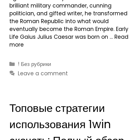
brilliant military commander, cunning
politician, and gifted writer, he transformed
the Roman Republic into what would
eventually become the Roman Empire. Early
Life Gaius Julius Caesar was born on …
Read
more
! Без рубрики
Leave a comment
Топовые стратегии
использования 1win