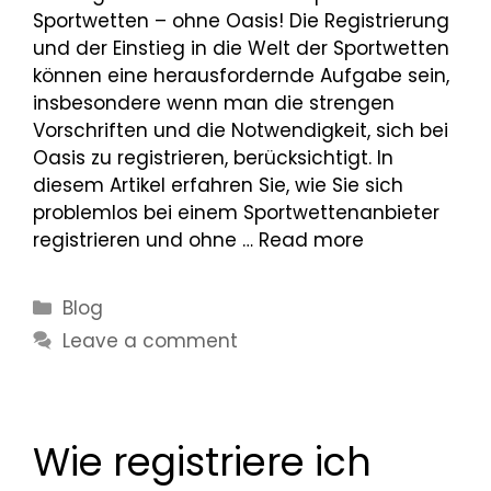
Sportwetten – ohne Oasis! Die Registrierung
und der Einstieg in die Welt der Sportwetten
können eine herausfordernde Aufgabe sein,
insbesondere wenn man die strengen
Vorschriften und die Notwendigkeit, sich bei
Oasis zu registrieren, berücksichtigt. In
diesem Artikel erfahren Sie, wie Sie sich
problemlos bei einem Sportwettenanbieter
registrieren und ohne …
Read more
Blog
Leave a comment
Wie registriere ich