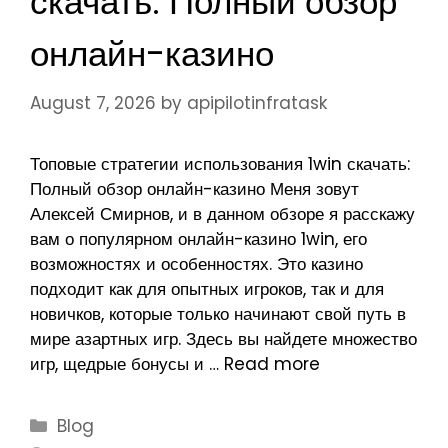
скачать: Полный обзор
онлайн-казино
August 7, 2026
by
apipilotinfratask
Топовые стратегии использования 1win скачать:
Полный обзор онлайн-казино Меня зовут
Алексей Смирнов, и в данном обзоре я расскажу
вам о популярном онлайн-казино 1win, его
возможностях и особенностях. Это казино
подходит как для опытных игроков, так и для
новичков, которые только начинают свой путь в
мире азартных игр. Здесь вы найдете множество
игр, щедрые бонусы и …
Read more
Blog