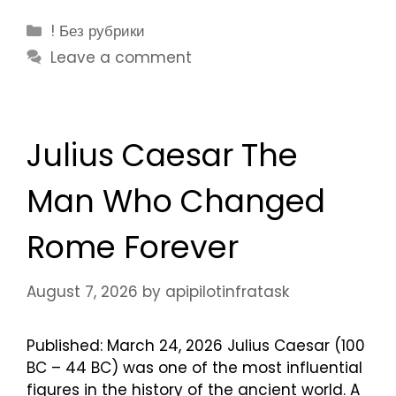
! Без рубрики
Leave a comment
Julius Caesar The
Man Who Changed
Rome Forever
August 7, 2026
by
apipilotinfratask
Published: March 24, 2026 Julius Caesar (100
BC – 44 BC) was one of the most influential
figures in the history of the ancient world. A