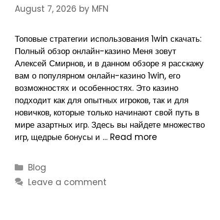
August 7, 2026
by
MFN
Топовые стратегии использования 1win скачать:
Полный обзор онлайн-казино Меня зовут
Алексей Смирнов, и в данном обзоре я расскажу
вам о популярном онлайн-казино 1win, его
возможностях и особенностях. Это казино
подходит как для опытных игроков, так и для
новичков, которые только начинают свой путь в
мире азартных игр. Здесь вы найдете множество
игр, щедрые бонусы и …
Read more
Blog
Leave a comment