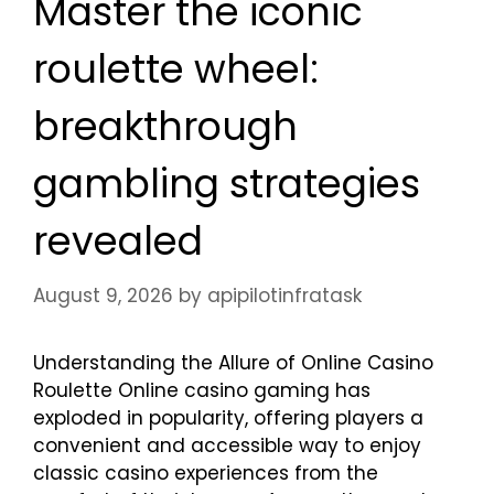
Master the iconic
roulette wheel:
breakthrough
gambling strategies
revealed
August 9, 2026
by
apipilotinfratask
Understanding the Allure of Online Casino
Roulette Online casino gaming has
exploded in popularity, offering players a
convenient and accessible way to enjoy
classic casino experiences from the