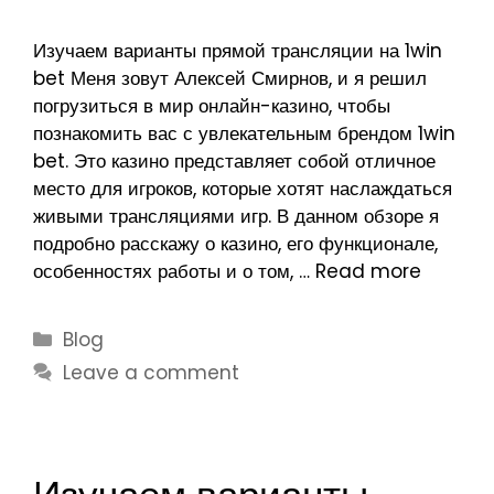
Изучаем варианты прямой трансляции на 1win
bet Меня зовут Алексей Смирнов, и я решил
погрузиться в мир онлайн-казино, чтобы
познакомить вас с увлекательным брендом 1win
bet. Это казино представляет собой отличное
место для игроков, которые хотят наслаждаться
живыми трансляциями игр. В данном обзоре я
подробно расскажу о казино, его функционале,
особенностях работы и о том, …
Read more
Blog
Leave a comment