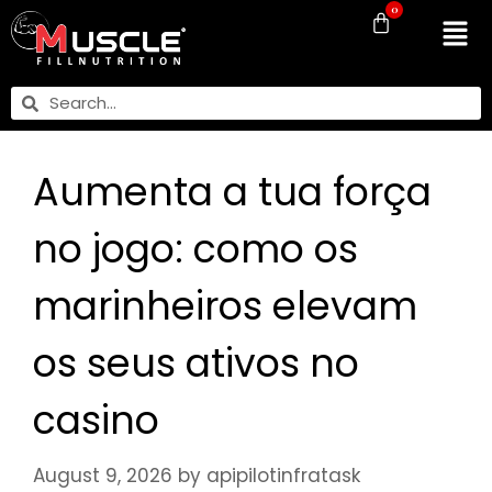
0
Aumenta a tua força
no jogo: como os
marinheiros elevam
os seus ativos no
casino
August 9, 2026
by
apipilotinfratask