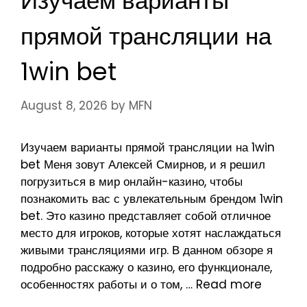
Изучаем варианты
прямой трансляции на
1win bet
August 8, 2026
by
MFN
Изучаем варианты прямой трансляции на 1win
bet Меня зовут Алексей Смирнов, и я решил
погрузиться в мир онлайн-казино, чтобы
познакомить вас с увлекательным брендом 1win
bet. Это казино представляет собой отличное
место для игроков, которые хотят наслаждаться
живыми трансляциями игр. В данном обзоре я
подробно расскажу о казино, его функционале,
особенностях работы и о том, …
Read more