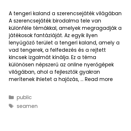
A tengeri kaland a szerencsejáték világában
A szerencsejáték birodalma tele van
különféle témákkal, amelyek megragadják a
játékosok fantáziáját. Az egyik ilyen
lenyűgöző terület a tengeri kaland, amely a
vad tengerek, a felfedezés és a rejtett
kincsek izgalmát kínálja. Ez a téma
különösen népszerű az online nyerőgépek
világában, ahol a fejlesztők gyakran
merítenek ihletet a hajózás, …
Read more
public
seamen