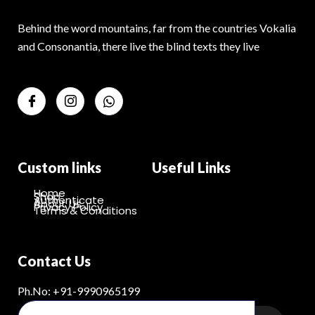
Behind the word mountains, far from the countries Vokalia
and Consonantia, there live the blind texts they live
Custom links
Useful Links
Home
Shop
Authenticate
About Us
Privacy Policy
Terms & Conditions
Contact Us
Ph.No: +91-9990965199