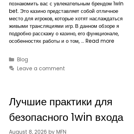
познакомить вас с увлекательным брендом 1win
bet. Это казино представляет собой отличное
место для игроков, которые хотят наслаждаться
живыми трансляциями игр. В данном обзоре я
подробно расскажу о казино, его функционале,
особенностях работы и о том, …
Read more
Blog
Leave a comment
Лучшие практики для
безопасного 1win входа
August 8, 2026
by
MFN