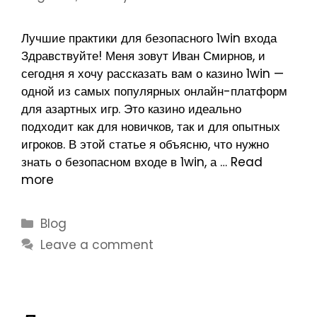
Лучшие практики для безопасного 1win входа
Здравствуйте! Меня зовут Иван Смирнов, и
сегодня я хочу рассказать вам о казино 1win —
одной из самых популярных онлайн-платформ
для азартных игр. Это казино идеально
подходит как для новичков, так и для опытных
игроков. В этой статье я объясню, что нужно
знать о безопасном входе в 1win, а …
Read
more
Blog
Leave a comment