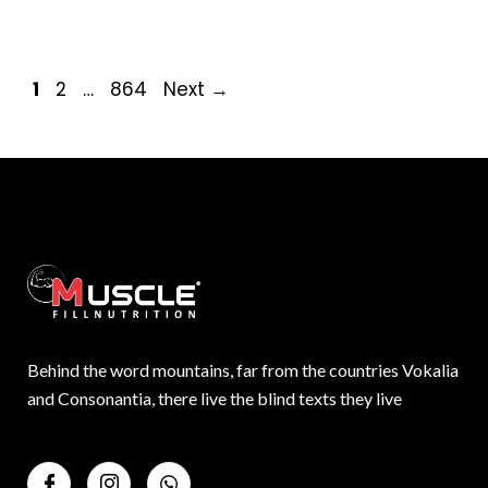
1
2
…
864
Next
→
Behind the word mountains, far from the countries Vokalia
and Consonantia, there live the blind texts they live