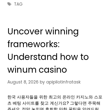
TAG
Uncover winning
frameworks:
Understand how to
winum casino
August 8, 2026
by
apipilotinfratask
한국 사용자들을 위한 최고의 온라인 카지노와 스포
츠 베팅 사이트를 찾고 계신가요? 그렇다면 주목해
주세요. 정말 놓치면 후회할 만한 꿀팁을 알려드릴