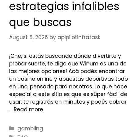
estrategias infalibles
que buscas
August 8, 2026
by
apipilotinfratask
¡Che, si estás buscando dónde divertirte y
probar suerte, te digo que Winum es una de
las mejores opciones! Acá podés encontrar
un casino online y apuestas deportivas todo
en uno, pensado para nosotros. Lo que hace
especial a este sitio es que es súper fácil de
usar, te registrás en minutos y podés cobrar
…
Read more
gambling