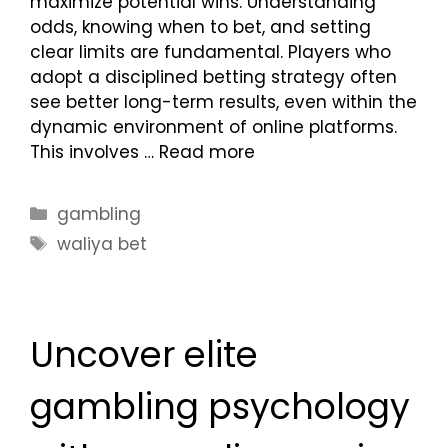
maximize potential wins. Understanding
odds, knowing when to bet, and setting
clear limits are fundamental. Players who
adopt a disciplined betting strategy often
see better long-term results, even within the
dynamic environment of online platforms.
This involves …
Read more
gambling
waliya bet
Uncover elite
gambling psychology