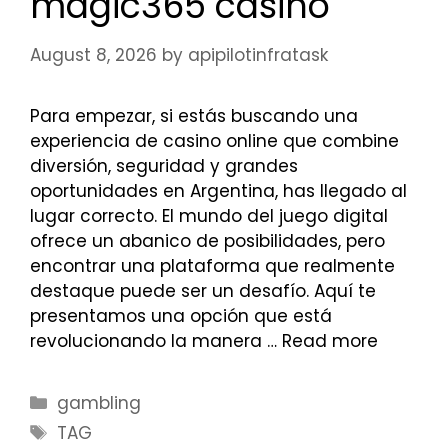
magic365 casino
August 8, 2026
by
apipilotinfratask
Para empezar, si estás buscando una
experiencia de casino online que combine
diversión, seguridad y grandes
oportunidades en Argentina, has llegado al
lugar correcto. El mundo del juego digital
ofrece un abanico de posibilidades, pero
encontrar una plataforma que realmente
destaque puede ser un desafío. Aquí te
presentamos una opción que está
revolucionando la manera …
Read more
gambling
TAG