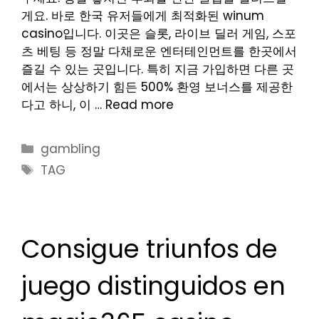
게요. 바로 한국 유저들에게 최적화된 winum
casino입니다. 이곳은 슬롯, 라이브 딜러 게임, 스포
츠 베팅 등 정말 다채로운 엔터테인먼트를 한곳에서
즐길 수 있는 곳입니다. 특히 지금 가입하면 다른 곳
에서는 상상하기 힘든 500% 환영 보너스를 제공한
다고 하니, 이 …
Read more
gambling
TAG
Consigue triunfos de
juego distinguidos en