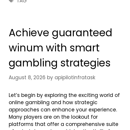
TAG
Achieve guaranteed
winum with smart
gambling strategies
August 8, 2026
by
apipilotinfratask
Let’s begin by exploring the exciting world of
online gambling and how strategic
approaches can enhance your experience.
Many players are on the lookout for
platforms that offer a comprehensive suite