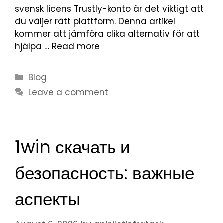
svensk licens Trustly-konto är det viktigt att
du väljer rätt plattform. Denna artikel
kommer att jämföra olika alternativ för att
hjälpa …
Read more
Blog
Leave a comment
1win скачать и
безопасность: важные
аспекты