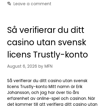
Leave a comment
Så verifierar du ditt
casino utan svensk
licens Trustly-konto
August 6, 2026
by
MFN
Så verifierar du ditt casino utan svensk
licens Trustly-konto Mitt namn är Erik
Johansson, och jag har över tio års
erfarenhet av online-spel och casinon. När
det kommer till att verifiera ditt casino utan