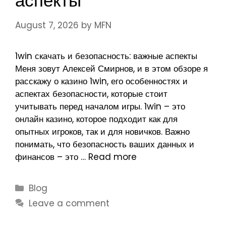
аспекты
August 7, 2026
by
MFN
1win скачать и безопасность: важные аспекты
Меня зовут Алексей Смирнов, и в этом обзоре я
расскажу о казино 1win, его особенностях и
аспектах безопасности, которые стоит
учитывать перед началом игры. 1win – это
онлайн казино, которое подходит как для
опытных игроков, так и для новичков. Важно
понимать, что безопасность ваших данных и
финансов – это …
Read more
Blog
Leave a comment