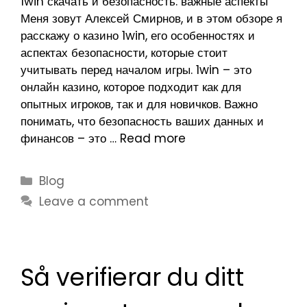
1win скачать и безопасность: важные аспекты
Меня зовут Алексей Смирнов, и в этом обзоре я
расскажу о казино 1win, его особенностях и
аспектах безопасности, которые стоит
учитывать перед началом игры. 1win – это
онлайн казино, которое подходит как для
опытных игроков, так и для новичков. Важно
понимать, что безопасность ваших данных и
финансов – это …
Read more
Blog
Leave a comment
Så verifierar du ditt