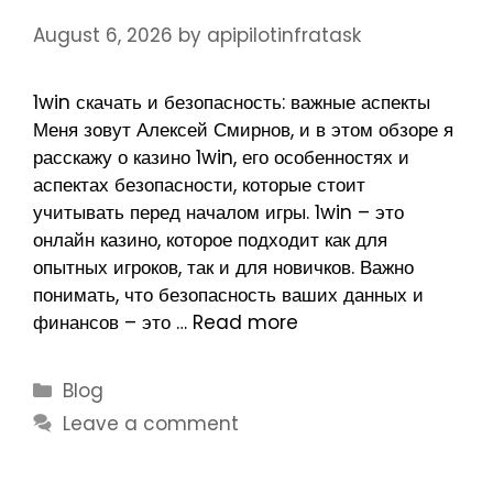
August 6, 2026
by
apipilotinfratask
1win скачать и безопасность: важные аспекты
Меня зовут Алексей Смирнов, и в этом обзоре я
расскажу о казино 1win, его особенностях и
аспектах безопасности, которые стоит
учитывать перед началом игры. 1win – это
онлайн казино, которое подходит как для
опытных игроков, так и для новичков. Важно
понимать, что безопасность ваших данных и
финансов – это …
Read more
Blog
Leave a comment