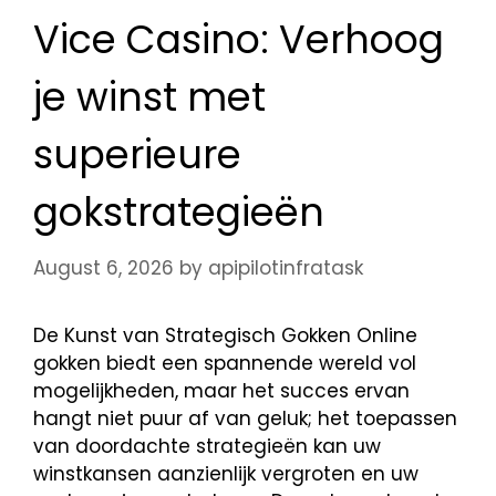
Vice Casino: Verhoog
je winst met
superieure
gokstrategieën
August 6, 2026
by
apipilotinfratask
De Kunst van Strategisch Gokken Online
gokken biedt een spannende wereld vol
mogelijkheden, maar het succes ervan
hangt niet puur af van geluk; het toepassen
van doordachte strategieën kan uw
winstkansen aanzienlijk vergroten en uw