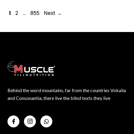
1
2
…
855
Next
→
Behind the word mountains, far from the countries Vokalia
and Consonantia, there live the blind texts they live