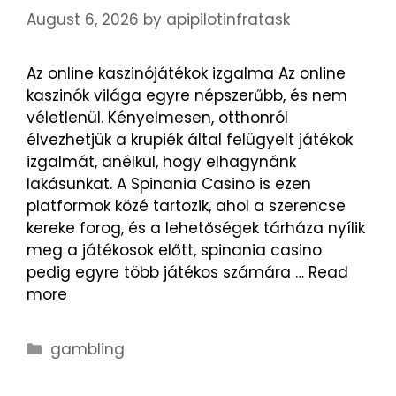
August 6, 2026
by
apipilotinfratask
Az online kaszinójátékok izgalma Az online
kaszinók világa egyre népszerűbb, és nem
véletlenül. Kényelmesen, otthonról
élvezhetjük a krupiék által felügyelt játékok
izgalmát, anélkül, hogy elhagynánk
lakásunkat. A Spinania Casino is ezen
platformok közé tartozik, ahol a szerencse
kereke forog, és a lehetőségek tárháza nyílik
meg a játékosok előtt, spinania casino
pedig egyre több játékos számára …
Read
more
gambling