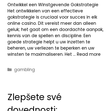
Ontwikkel een Winstgevende Gokstrategie
Het ontwikkelen van een effectieve
gokstrategie is cruciaal voor succes in elk
online casino. Dit vereist meer dan alleen
geluk; het gaat om een doordachte aanpak,
kennis van de spellen en discipline. Een
goede strategie helpt u uw inzetten te
beheren, uw verliezen te beperken en uw
winsten te maximaliseren. Het …
Read more
gambling
Zlepšete své
dovednosti: