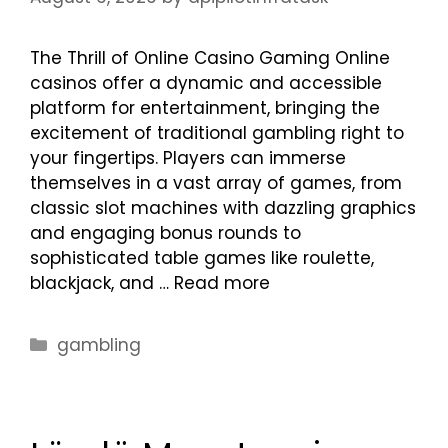
The Thrill of Online Casino Gaming Online
casinos offer a dynamic and accessible
platform for entertainment, bringing the
excitement of traditional gambling right to
your fingertips. Players can immerse
themselves in a vast array of games, from
classic slot machines with dazzling graphics
and engaging bonus rounds to
sophisticated table games like roulette,
blackjack, and …
Read more
gambling