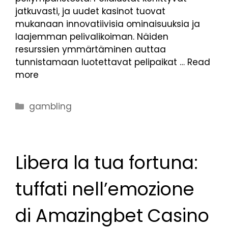
jatkuvasti, ja uudet kasinot tuovat
mukanaan innovatiivisia ominaisuuksia ja
laajemman pelivalikoiman. Näiden
resurssien ymmärtäminen auttaa
tunnistamaan luotettavat pelipaikat …
Read
more
gambling
Libera la tua fortuna:
tuffati nell’emozione
di Amazingbet Casino