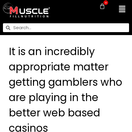
0
It is an incredibly
appropriate matter
getting gamblers who
are playing in the
better web based
casinos