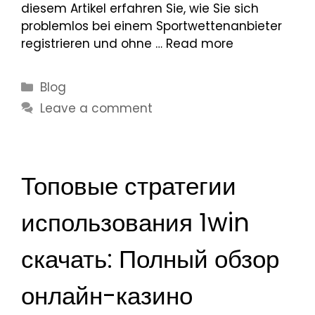
diesem Artikel erfahren Sie, wie Sie sich
problemlos bei einem Sportwettenanbieter
registrieren und ohne …
Read more
Blog
Leave a comment
Топовые стратегии
использования 1win
скачать: Полный обзор
онлайн-казино