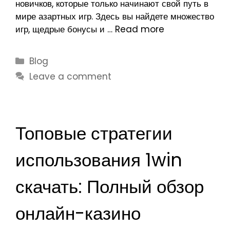
новичков, которые только начинают свой путь в
мире азартных игр. Здесь вы найдете множество
игр, щедрые бонусы и …
Read more
Blog
Leave a comment
Топовые стратегии
использования 1win
скачать: Полный обзор
онлайн-казино