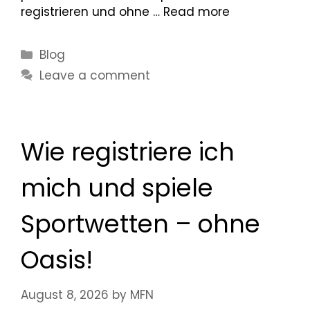
registrieren und ohne …
Read more
Blog
Leave a comment
Wie registriere ich
mich und spiele
Sportwetten – ohne
Oasis!
August 8, 2026
by
MFN