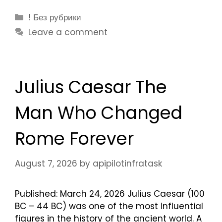
! Без рубрики
Leave a comment
Julius Caesar The
Man Who Changed
Rome Forever
August 7, 2026
by
apipilotinfratask
Published: March 24, 2026 Julius Caesar (100
BC – 44 BC) was one of the most influential
figures in the history of the ancient world. A