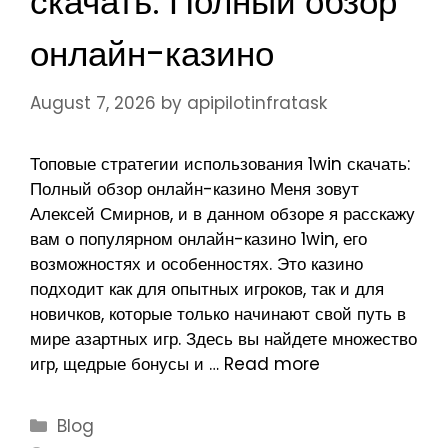
скачать: Полный обзор
онлайн-казино
August 7, 2026
by
apipilotinfratask
Топовые стратегии использования 1win скачать:
Полный обзор онлайн-казино Меня зовут
Алексей Смирнов, и в данном обзоре я расскажу
вам о популярном онлайн-казино 1win, его
возможностях и особенностях. Это казино
подходит как для опытных игроков, так и для
новичков, которые только начинают свой путь в
мире азартных игр. Здесь вы найдете множество
игр, щедрые бонусы и …
Read more
Blog