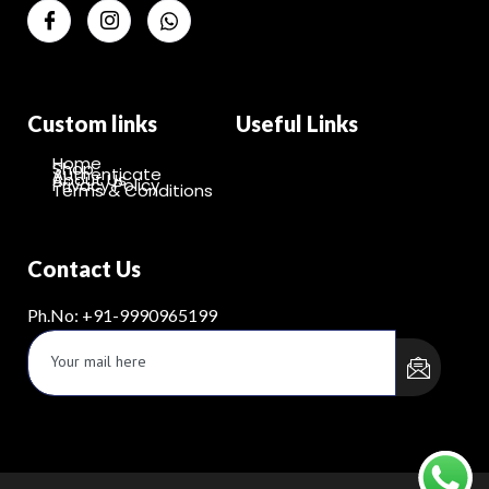
Custom links
Useful Links
Home
Shop
Authenticate
About Us
Privacy Policy
Terms & Conditions
Contact Us
Ph.No: +91-9990965199