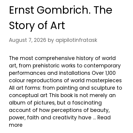
Ernst Gombrich. The
Story of Art
August 7, 2026
by
apipilotinfratask
The most comprehensive history of world
art, from prehistoric works to contemporary
performances and installations Over 1,100
colour reproductions of world masterpieces
All art forms: from painting and sculpture to
conceptual art This book is not merely an
album of pictures, but a fascinating
account of how perceptions of beauty,
power, faith and creativity have …
Read
more