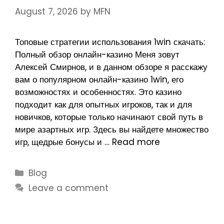
August 7, 2026
by
MFN
Топовые стратегии использования 1win скачать:
Полный обзор онлайн-казино Меня зовут
Алексей Смирнов, и в данном обзоре я расскажу
вам о популярном онлайн-казино 1win, его
возможностях и особенностях. Это казино
подходит как для опытных игроков, так и для
новичков, которые только начинают свой путь в
мире азартных игр. Здесь вы найдете множество
игр, щедрые бонусы и …
Read more
Blog
Leave a comment