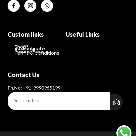
Custom links
Useful Links
Home
Shop
Authenticate
About Us
Privacy Policy
Terms & Conditions
Contact Us
Ph.No: +91-9990965199