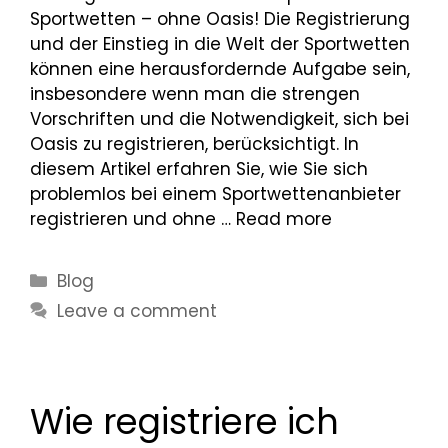
Sportwetten – ohne Oasis! Die Registrierung
und der Einstieg in die Welt der Sportwetten
können eine herausfordernde Aufgabe sein,
insbesondere wenn man die strengen
Vorschriften und die Notwendigkeit, sich bei
Oasis zu registrieren, berücksichtigt. In
diesem Artikel erfahren Sie, wie Sie sich
problemlos bei einem Sportwettenanbieter
registrieren und ohne …
Read more
Blog
Leave a comment
Wie registriere ich