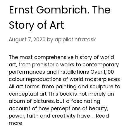
Ernst Gombrich. The
Story of Art
August 7, 2026
by
apipilotinfratask
The most comprehensive history of world
art, from prehistoric works to contemporary
performances and installations Over 1,100
colour reproductions of world masterpieces
All art forms: from painting and sculpture to
conceptual art This book is not merely an
album of pictures, but a fascinating
account of how perceptions of beauty,
power, faith and creativity have …
Read
more