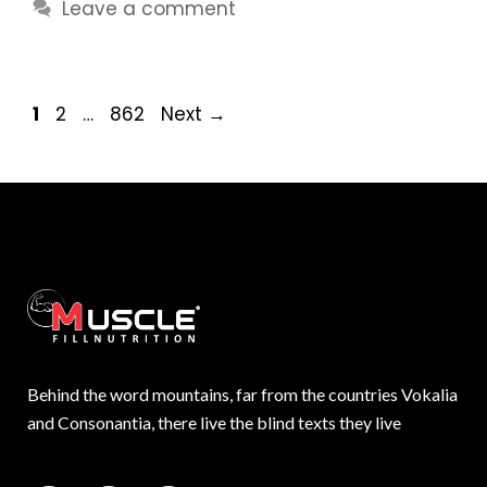
Leave a comment
1
2
…
862
Next
→
Behind the word mountains, far from the countries Vokalia
and Consonantia, there live the blind texts they live