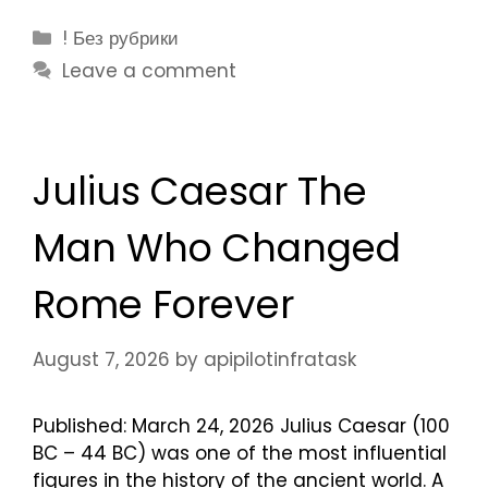
! Без рубрики
Leave a comment
Julius Caesar The
Man Who Changed
Rome Forever
August 7, 2026
by
apipilotinfratask
Published: March 24, 2026 Julius Caesar (100
BC – 44 BC) was one of the most influential
figures in the history of the ancient world. A