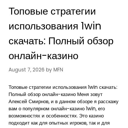
Топовые стратегии
использования 1win
скачать: Полный обзор
онлайн-казино
August 7, 2026
by
MFN
Топовые стратегии использования 1win скачать:
Полный обзор онлайн-казино Меня зовут
Алексей Смирнов, и в данном обзоре я расскажу
вам о популярном онлайн-казино 1win, его
возможностях и особенностях. Это казино
подходит как для опытных игроков, так и для