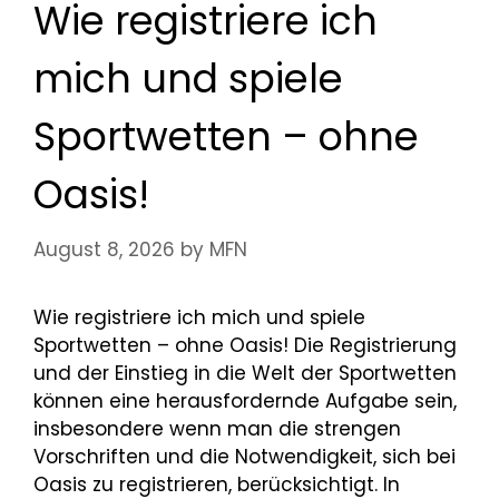
Wie registriere ich
mich und spiele
Sportwetten – ohne
Oasis!
August 8, 2026
by
MFN
Wie registriere ich mich und spiele
Sportwetten – ohne Oasis! Die Registrierung
und der Einstieg in die Welt der Sportwetten
können eine herausfordernde Aufgabe sein,
insbesondere wenn man die strengen
Vorschriften und die Notwendigkeit, sich bei
Oasis zu registrieren, berücksichtigt. In